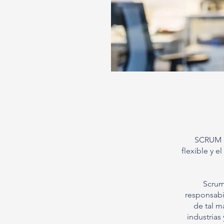
SCRUM es
flexible y e
Scrum
responsabi
de tal m
industrias