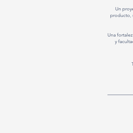
Un proye
producto, s
Una fortale
y facult