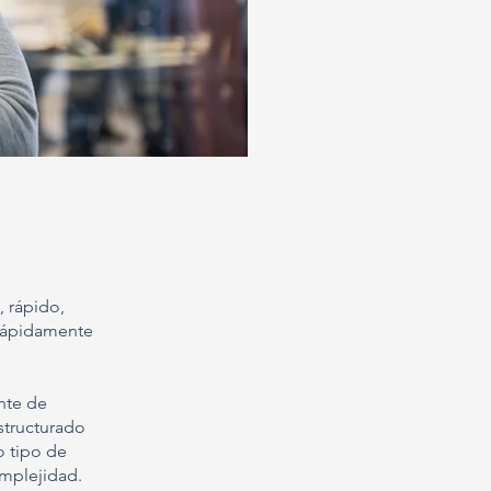
 rápido,
 rápidamente
nte de
structurado
o tipo de
omplejidad.