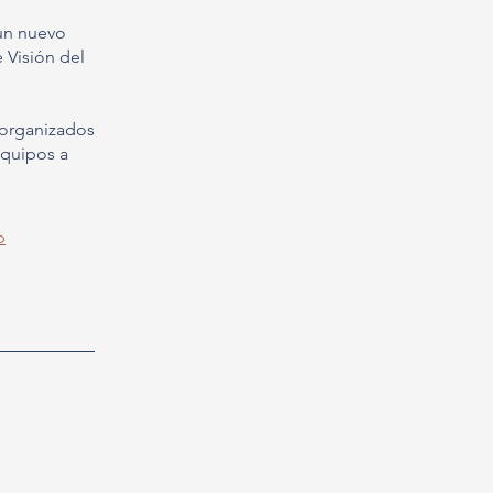
 un nuevo
 Visión del
 organizados
equipos a
p