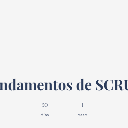
ndamentos de SC
30 días
1 paso
30
1
días
paso